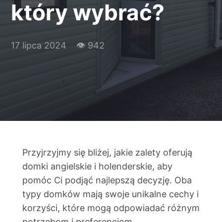
który wybrać?
Kontakt
17 lipca 2024
👁 942
Przyjrzyjmy się bliżej, jakie zalety oferują
domki angielskie i holenderskie, aby
pomóc Ci podjąć najlepszą decyzję. Oba
typy domków mają swoje unikalne cechy i
korzyści, które mogą odpowiadać różnym
potrzebom i preferencjom.