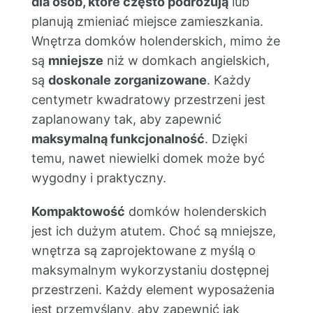
dla osób, które często podróżują
lub
planują zmieniać miejsce zamieszkania.
Wnętrza domków holenderskich, mimo że
są
mniejsze
niż w domkach angielskich,
są
doskonale zorganizowane
. Każdy
centymetr kwadratowy przestrzeni jest
zaplanowany tak, aby zapewnić
maksymalną funkcjonalność
. Dzięki
temu, nawet niewielki domek może być
wygodny i praktyczny.
Kompaktowość
domków holenderskich
jest ich dużym atutem. Choć są mniejsze,
wnętrza są zaprojektowane z myślą o
maksymalnym wykorzystaniu dostępnej
przestrzeni. Każdy element wyposażenia
jest przemyślany, aby zapewnić jak