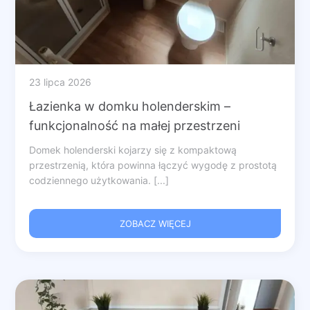
23 lipca 2026
Łazienka w domku holenderskim –
funkcjonalność na małej przestrzeni
Domek holenderski kojarzy się z kompaktową
przestrzenią, która powinna łączyć wygodę z prostotą
codziennego użytkowania. [...]
ZOBACZ WIĘCEJ