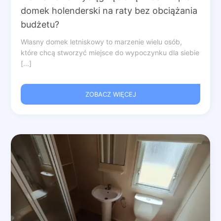
domek holenderski na raty bez obciążania
budżetu?
Własny domek letniskowy to marzenie wielu osób,
które chcą stworzyć miejsce do wypoczynku dla siebie
[...]
ZOBACZ WIĘCEJ