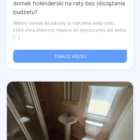
domek holenderski na raty bez obciążania
budżetu?
Własny domek letniskowy to marzenie wielu osób,
które chcą stworzyć miejsce do wypoczynku dla siebie
[...]
ZOBACZ WIĘCEJ