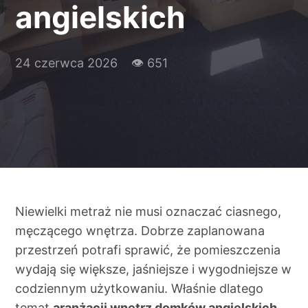
angielskich
Kontakt
24 czerwca 2026
👁 651
Niewielki metraż nie musi oznaczać ciasnego,
męczącego wnętrza. Dobrze zaplanowana
przestrzeń potrafi sprawić, że pomieszczenia
wydają się większe, jaśniejsze i wygodniejsze w
codziennym użytkowaniu. Właśnie dlatego
temat
aranżacji wnętrz domków angielskich