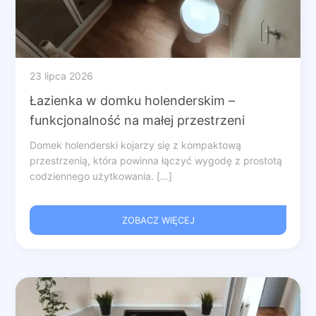
23 lipca 2026
Łazienka w domku holenderskim –
funkcjonalność na małej przestrzeni
Domek holenderski kojarzy się z kompaktową
przestrzenią, która powinna łączyć wygodę z prostotą
codziennego użytkowania. [...]
ZOBACZ WIĘCEJ