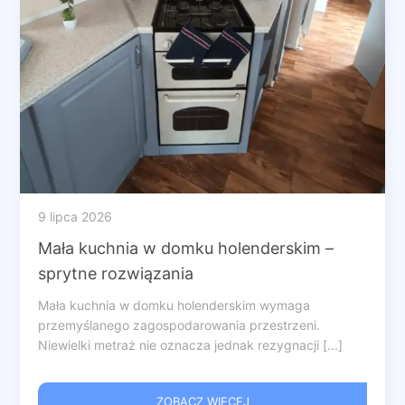
9 lipca 2026
Mała kuchnia w domku holenderskim –
sprytne rozwiązania
Mała kuchnia w domku holenderskim wymaga
przemyślanego zagospodarowania przestrzeni.
Niewielki metraż nie oznacza jednak rezygnacji [...]
ZOBACZ WIĘCEJ