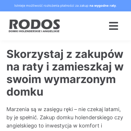
Skip
Istnieje możliwość rozłożenia płatności za zakup
na wygodne raty
.
to
content
Togg
Navi
Strona główna
Skorzystaj z zakupów
na raty i zamieszkaj w
Oferta
swoim wymarzonym
Blog
domku
Raty
Marzenia są w zasięgu ręki – nie czekaj latami,
by je spełnić.
Zakup domku holenderskiego czy
O nas
angielskiego to inwestycja w komfort i