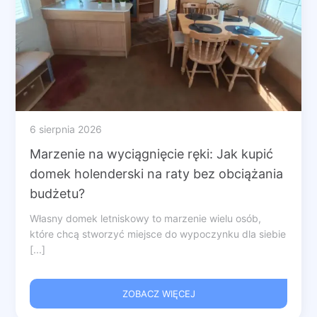
6 sierpnia 2026
Marzenie na wyciągnięcie ręki: Jak kupić
domek holenderski na raty bez obciążania
budżetu?
Własny domek letniskowy to marzenie wielu osób,
które chcą stworzyć miejsce do wypoczynku dla siebie
[...]
ZOBACZ WIĘCEJ