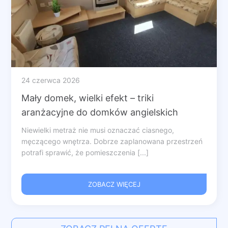
24 czerwca 2026
Mały domek, wielki efekt – triki
aranżacyjne do domków angielskich
Niewielki metraż nie musi oznaczać ciasnego,
męczącego wnętrza. Dobrze zaplanowana przestrzeń
potrafi sprawić, że pomieszczenia [...]
ZOBACZ WIĘCEJ