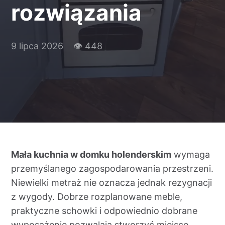
rozwiązania
Kontakt
9 lipca 2026
👁 448
Mała kuchnia w domku holenderskim
wymaga
przemyślanego zagospodarowania przestrzeni.
Niewielki metraż nie oznacza jednak rezygnacji
z wygody. Dobrze rozplanowane meble,
praktyczne schowki i odpowiednio dobrane
wyposażenie pozwalają stworzyć miejsce,