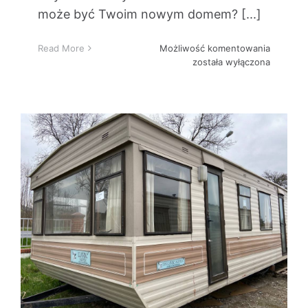
może być Twoim nowym domem? [...]
Dlaczeg
Read More
Możliwość komentowania
domek
została wyłączona
holender
to
świetny
pomysł
na
domek
letnisko