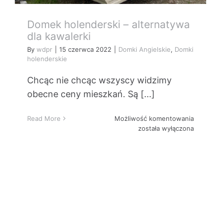
Domek holenderski – alternatywa
dla kawalerki
By
wdpr
|
15 czerwca 2022
|
Domki Angielskie
,
Domki
holenderskie
Chcąc nie chcąc wszyscy widzimy
obecne ceny mieszkań. Są [...]
Domek
Read More
Możliwość komentowania
holender
została wyłączona
–
alternat
dla
kawalerk