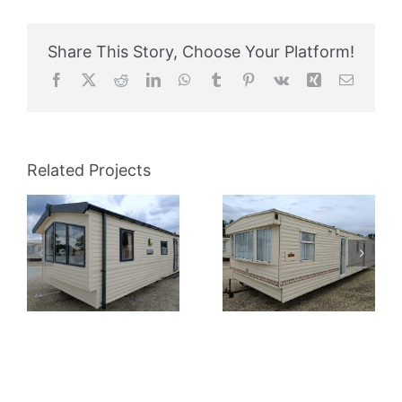
Share This Story, Choose Your Platform!
Facebook
X
Reddit
LinkedIn
WhatsApp
Tumblr
Pinterest
Vk
Xing
Email
Related Projects