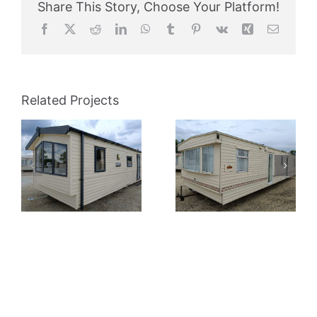
Share This Story, Choose Your Platform!
Facebook
X
Reddit
LinkedIn
WhatsApp
Tumblr
Pinterest
Vk
Xing
Email
Related Projects