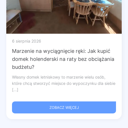
6 sierpnia 2026
Marzenie na wyciągnięcie ręki: Jak kupić
domek holenderski na raty bez obciążania
budżetu?
Własny domek letniskowy to marzenie wielu osób,
które chcą stworzyć miejsce do wypoczynku dla siebie
[...]
ZOBACZ WIĘCEJ