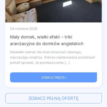
24 czerwca 2026
Mały domek, wielki efekt – triki
aranżacyjne do domków angielskich
Niewielki metraż nie musi oznaczać ciasnego,
męczącego wnętrza. Dobrze zaplanowana przestrzeń
potrafi sprawić, że pomieszczenia [...]
ZOBACZ WIĘCEJ
ZOBACZ PEŁNĄ OFERTĘ