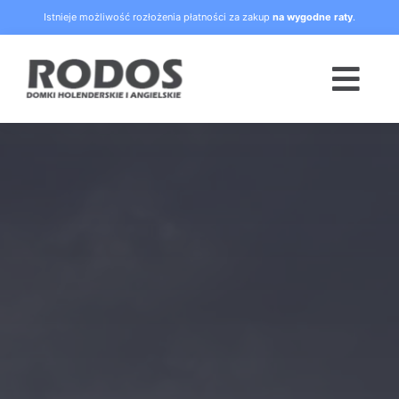
Skip
Istnieje możliwość rozłożenia płatności za zakup
na wygodne raty
.
to
content
Togg
Navi
Strona główna
Oferta
Blog
Raty
O nas