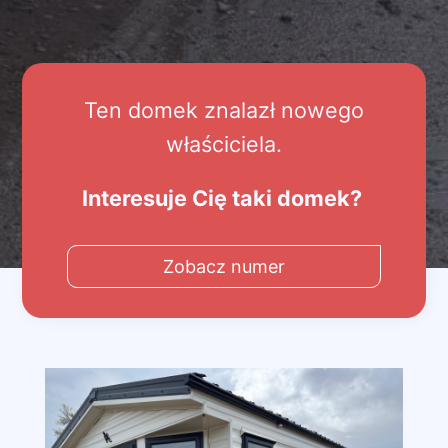
Ten domek znalazł nowego
właściciela.
Interesuje Cię taki domek?
Zobacz numer