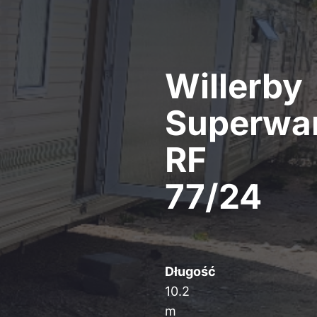
Willerby
Superwa
RF
77/24
Długość
10.2
m