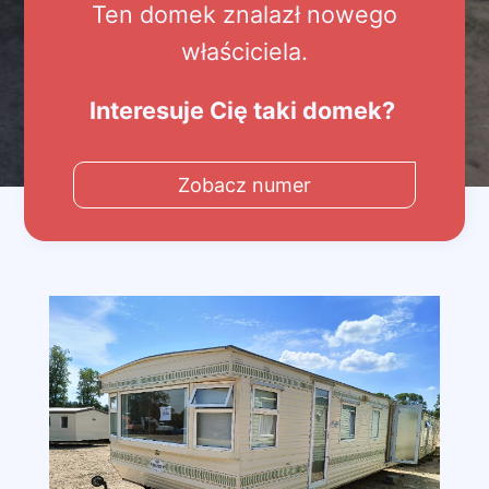
Ten domek znalazł nowego
właściciela.
Interesuje Cię taki domek?
Zobacz numer