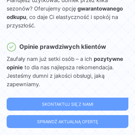
Planujesz użytkować domek przez kilka
sezonów? Oferujemy opcję
gwarantowanego
odkupu
, co daje Ci elastyczność i spokój na
przyszłość.
Opinie prawdziwych klientów
Zaufały nam już setki osób – a ich
pozytywne
opinie
to dla nas najlepsza rekomendacja.
Jesteśmy dumni z jakości obsługi, jaką
zapewniamy.
SKONTAKTUJ SIĘ Z NAMI
SPRAWDŹ AKTUALNĄ OFERTĘ