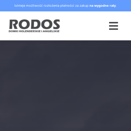
Skip
Istnieje możliwość rozłożenia płatności za zakup
na wygodne raty
.
to
content
Togg
Navi
Strona główna
Oferta
Blog
Raty
O nas