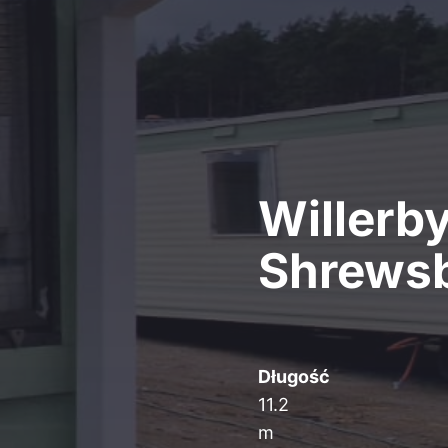
Willerb
Shrews
Długość
11.2
m