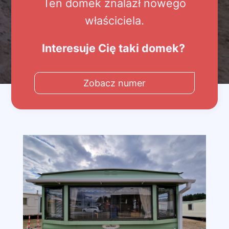
Ten domek znalazł nowego
właściciela.
Interesuje Cię taki domek?
Zobacz numer