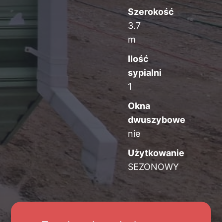
Szerokość
3.7
m
Ilość
sypialni
1
Okna
dwuszybowe
nie
Użytkowanie
SEZONOWY