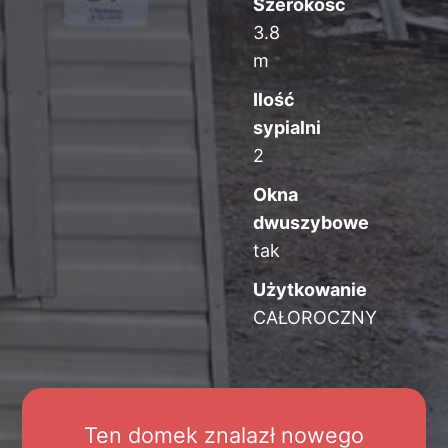
Szerokość
3.8
m
Ilość
sypialni
2
Okna
dwuszybowe
tak
Użytkowanie
CAŁOROCZNY
Ten domek znalazł nowego