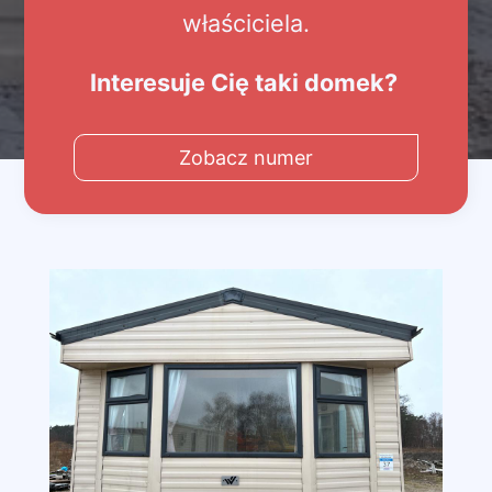
właściciela.
Interesuje Cię taki domek?
Zobacz numer