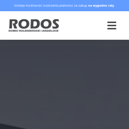
Skip
Istnieje możliwość rozłożenia płatności za zakup
na wygodne raty
.
to
content
Togg
Navi
Strona główna
Oferta
Blog
Raty
O nas