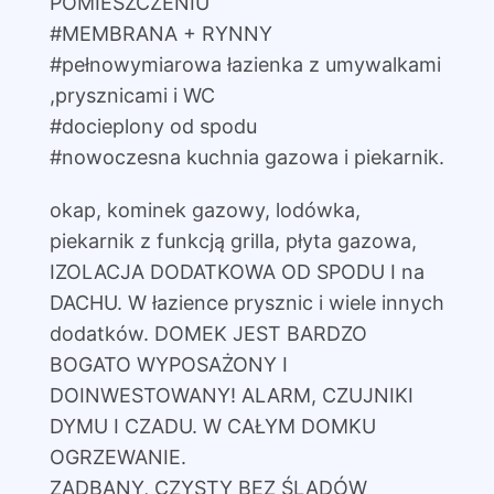
POMIESZCZENIU
#MEMBRANA + RYNNY
#pełnowymiarowa łazienka z umywalkami
,prysznicami i WC
#docieplony od spodu
#nowoczesna kuchnia gazowa i piekarnik.
okap, kominek gazowy, lodówka,
piekarnik z funkcją grilla, płyta gazowa,
IZOLACJA DODATKOWA OD SPODU I na
DACHU. W łazience prysznic i wiele innych
dodatków. DOMEK JEST BARDZO
BOGATO WYPOSAŻONY I
DOINWESTOWANY! ALARM, CZUJNIKI
DYMU I CZADU. W CAŁYM DOMKU
OGRZEWANIE.
ZADBANY, CZYSTY BEZ ŚLADÓW