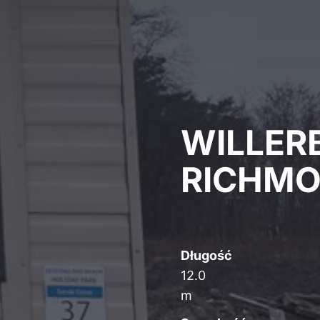
WILLER
RICHM
Długość
12.0
m