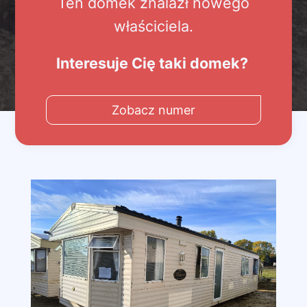
Ten domek znalazł nowego
właściciela.
Interesuje Cię taki domek?
Zobacz numer