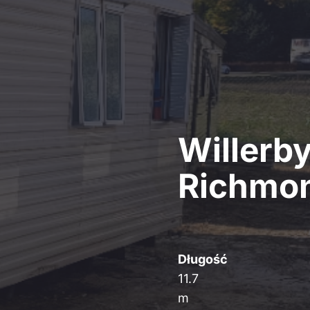
Willerb
Richmo
Długość
11.7
m