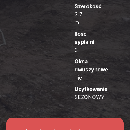
Szerokość
3.7
m
Ilość
sypialni
3
Okna
dwuszybowe
nie
Użytkowanie
SEZONOWY