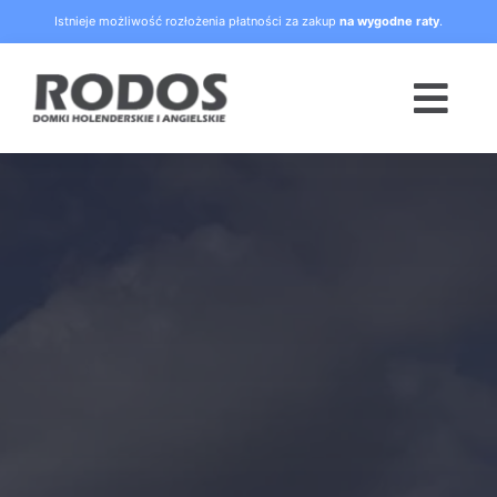
Skip
Istnieje możliwość rozłożenia płatności za zakup
na wygodne raty
.
to
content
Togg
Navi
Strona główna
Oferta
Blog
Raty
O nas