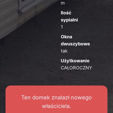
m
Ilość
sypialni
1
Okna
dwuszybowe
tak
Użytkowanie
CAŁOROCZNY
Ten domek znalazł nowego
właściciela.