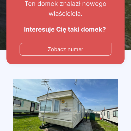
Ten domek znalazł nowego
właściciela.
Interesuje Cię taki domek?
Zobacz numer