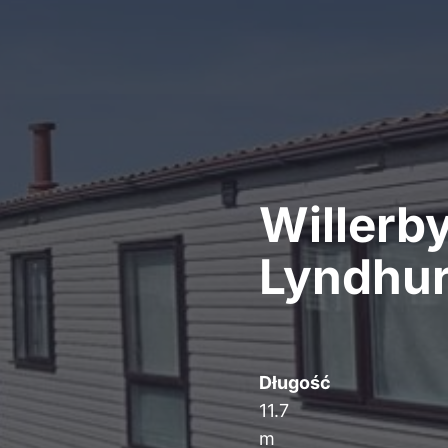
Willerb
Lyndhur
Długość
11.7
m