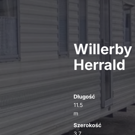
Willerby
Herrald
Długość
11.5
m
Szerokość
3.7