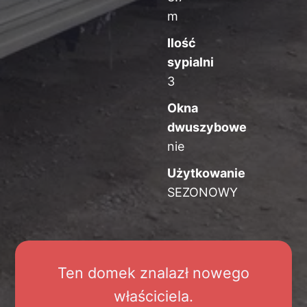
m
Ilość
sypialni
3
Okna
dwuszybowe
nie
Użytkowanie
SEZONOWY
Ten domek znalazł nowego
właściciela.