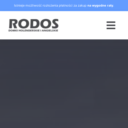
Skip
Istnieje możliwość rozłożenia płatności za zakup
na wygodne raty
.
to
content
Togg
Navi
Strona główna
Oferta
Blog
Raty
O nas