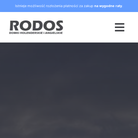
Skip
Istnieje możliwość rozłożenia płatności za zakup
na wygodne raty
.
to
content
Togg
Navi
Strona główna
Oferta
Blog
Raty
O nas