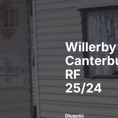
Willerby
Canterb
RF
25/24
Długość