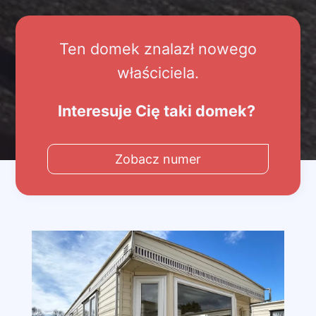
Ten domek znalazł nowego
właściciela.
Interesuje Cię taki domek?
Zobacz numer