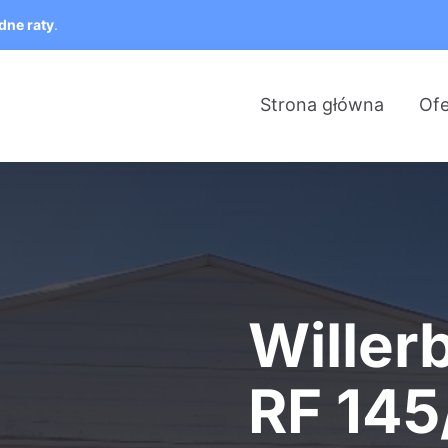
dne raty
.
Strona główna
Ofe
Willer
RF 145