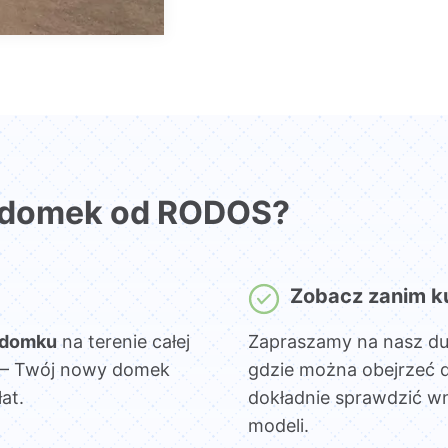
 domek od RODOS?
Zobacz zanim k
 domku
na terenie całej
Zapraszamy na nasz d
sz – Twój nowy domek
gdzie można obejrzeć 
at.
dokładnie sprawdzić wn
modeli.