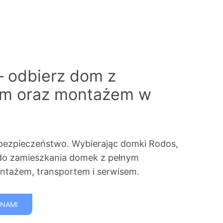
– odbierz dom z
em oraz montażem w
bezpieczeństwo. Wybierając domki Rodos,
do zamieszkania domek z pełnym
tażem, transportem i serwisem.
 NAMI