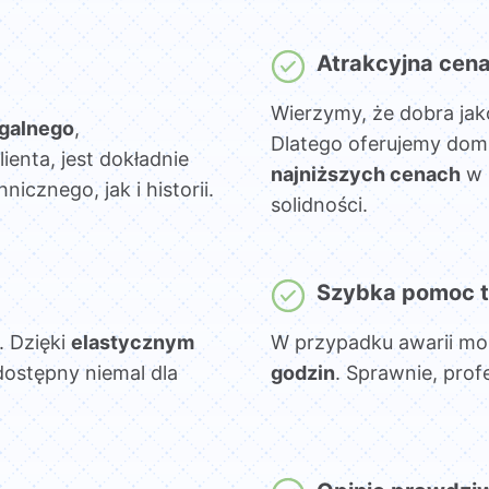
Atrakcyjna cen
Wierzymy, że dobra jak
egalnego
,
Dlatego oferujemy dom
lienta, jest dokładnie
najniższych cenach
w 
cznego, jak i historii.
solidności.
Szybka pomoc t
. Dzięki
elastycznym
W przypadku awarii mo
dostępny niemal dla
godzin
. Sprawnie, prof