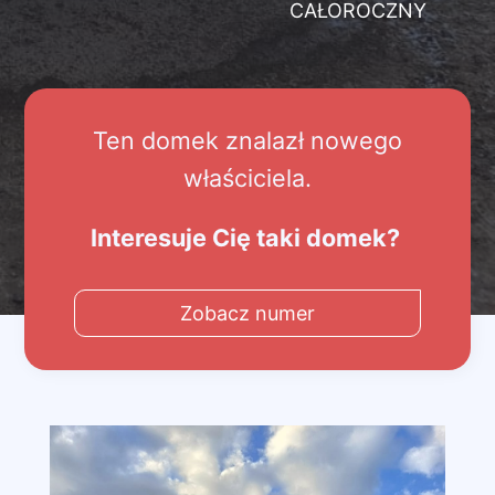
CAŁOROCZNY
Ten domek znalazł nowego
właściciela.
Interesuje Cię taki domek?
Zobacz numer