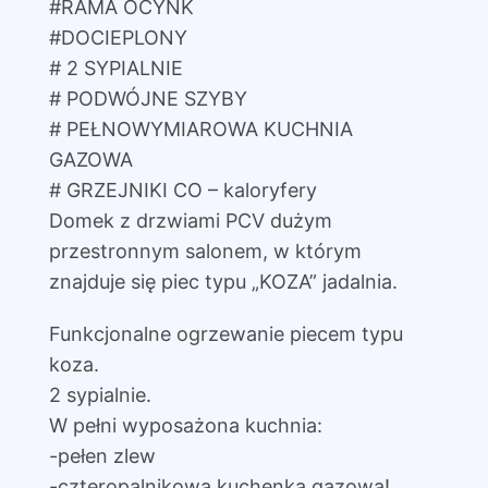
#RAMA OCYNK
#DOCIEPLONY
# 2 SYPIALNIE
# PODWÓJNE SZYBY
# PEŁNOWYMIAROWA KUCHNIA
GAZOWA
# GRZEJNIKI CO – kaloryfery
Domek z drzwiami PCV dużym
przestronnym salonem, w którym
znajduje się piec typu „KOZA” jadalnia.
Funkcjonalne ogrzewanie piecem typu
koza.
2 sypialnie.
W pełni wyposażona kuchnia:
-pełen zlew
-czteropalnikowa kuchenka gazowa!