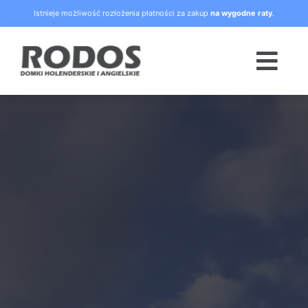
Skip
Istnieje możliwość rozłożenia płatności za zakup
na wygodne raty
.
to
content
Togg
Navi
Strona główna
Oferta
Blog
Raty
O nas