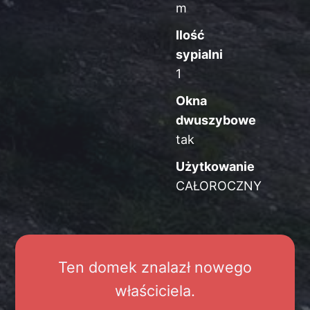
m
Ilość
sypialni
1
Okna
dwuszybowe
tak
Użytkowanie
CAŁOROCZNY
Ten domek znalazł nowego
właściciela.