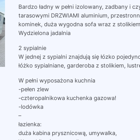
Bardzo ładny w pełni izolowany, zadbany i cz
tarasowymi DRZWIAMI aluminium, przestronny
kominek, duża wygodna sofa wraz z stolikie
Wydzielona jadalnia
2 sypialnie
W jednej z sypialni znajdują się łózko pojedync
łóżko sypialniane, garderoba z stolikiem, lust
W pełni wyposażona kuchnia
-pełen zlew
-czteropalnikowa kuchenka gazowa!
-lodówka
–
łazienka:
duża kabina prysznicową, umywalka,