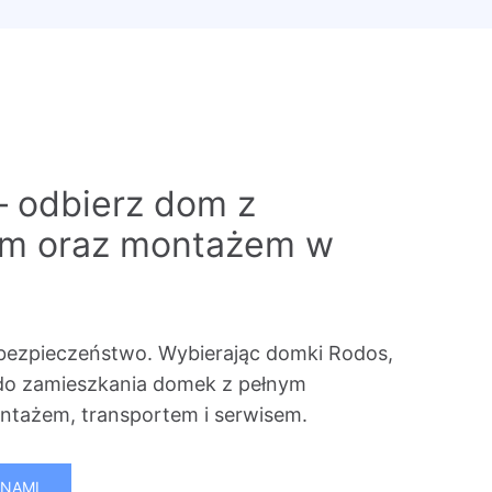
– odbierz dom z
em oraz montażem w
bezpieczeństwo. Wybierając domki Rodos,
do zamieszkania domek z pełnym
tażem, transportem i serwisem.
 NAMI