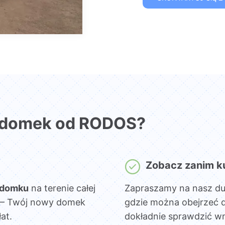
 domek od RODOS?
Zobacz zanim k
 domku
na terenie całej
Zapraszamy na nasz d
sz – Twój nowy domek
gdzie można obejrzeć 
at.
dokładnie sprawdzić wn