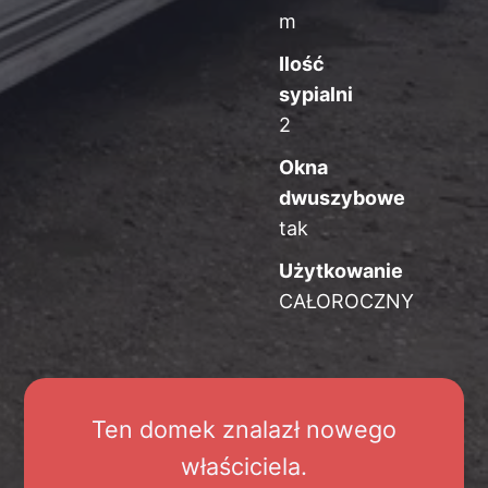
m
Ilość
sypialni
2
Okna
dwuszybowe
tak
Użytkowanie
CAŁOROCZNY
Ten domek znalazł nowego
właściciela.