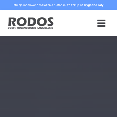
Skip
Istnieje możliwość rozłożenia płatności za zakup
na wygodne raty
.
to
content
Togg
Navi
Strona główna
Oferta
Blog
Raty
O nas