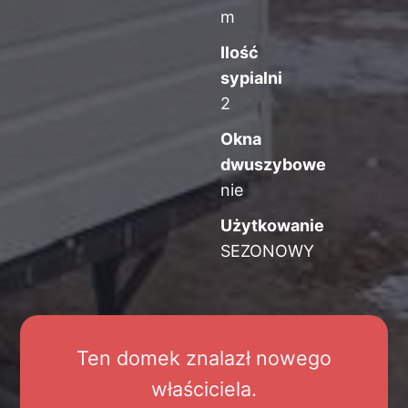
m
Ilość
sypialni
2
Okna
dwuszybowe
nie
Użytkowanie
SEZONOWY
Ten domek znalazł nowego
właściciela.