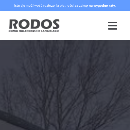
Skip
Istnieje możliwość rozłożenia płatności za zakup
na wygodne raty
.
to
content
Togg
Navi
Strona główna
Oferta
Blog
Raty
O nas