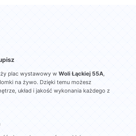
upisz
uży plac wystawowy w
Woli Łąckiej 55A
,
domki na żywo. Dzięki temu możesz
ętrze, układ i jakość wykonania każdego z
a