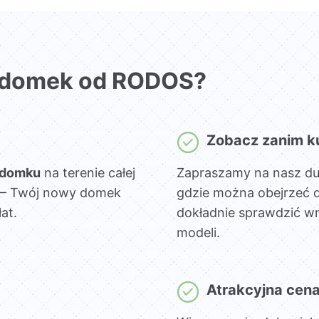
 domek od RODOS?
Zobacz zanim k
 domku
na terenie całej
Zapraszamy na nasz d
sz – Twój nowy domek
gdzie można obejrzeć 
at.
dokładnie sprawdzić wn
modeli.
Atrakcyjna cen