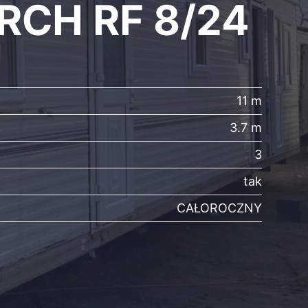
CH RF 8/24
11 m
3.7 m
3
tak
CAŁOROCZNY