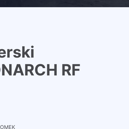
erski
ONARCH RF
DOMEK