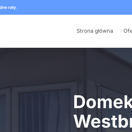
dne raty
.
Strona główna
Ofe
Domek 
Westb