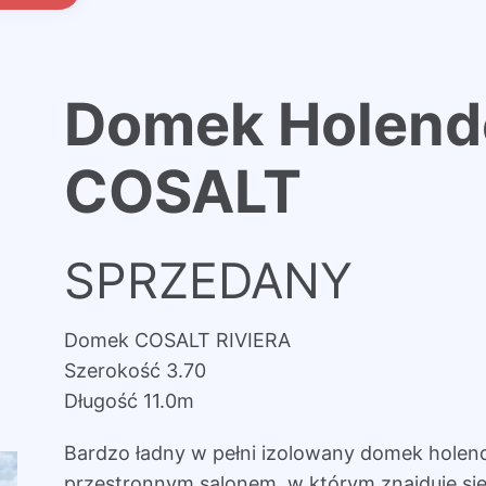
Domek Holend
COSALT
SPRZEDANY
Domek COSALT RIVIERA
Szerokość 3.70
Długość 11.0m
Bardzo ładny w pełni izolowany domek holend
przestronnym salonem, w którym znajduje się