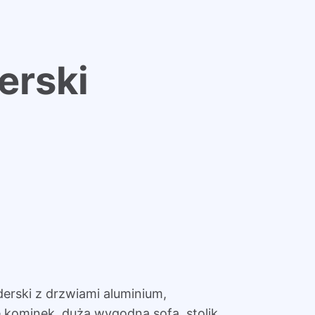
erski
erski z drzwiami aluminium,
 kominek, duża wygodną sofa, stolik