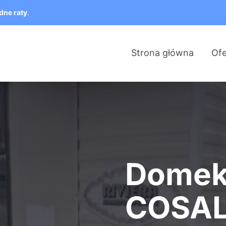
dne raty
.
Strona główna
Ofe
Domek
COSA