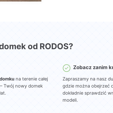
 domek od RODOS?
Zobacz zanim k
 domku
na terenie całej
Zapraszamy na nasz d
sz – Twój nowy domek
gdzie można obejrzeć 
at.
dokładnie sprawdzić wn
modeli.