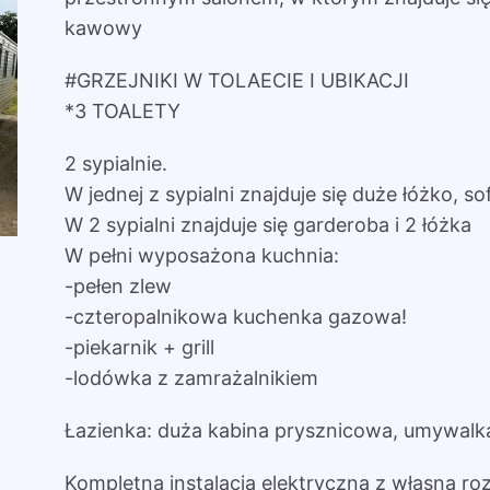
kawowy
#GRZEJNIKI W TOLAECIE I UBIKACJI
*3 TOALETY
2 sypialnie.
W jednej z sypialni znajduje się duże łóżko, so
W 2 sypialni znajduje się garderoba i 2 łóżka
W pełni wyposażona kuchnia:
-pełen zlew
-czteropalnikowa kuchenka gazowa!
-piekarnik + grill
-lodówka z zamrażalnikiem
Łazienka: duża kabina prysznicowa, umywalka 
Kompletna instalacja elektryczna z własną roz