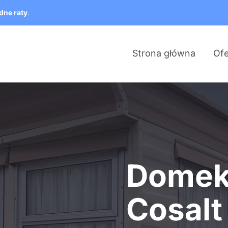
dne raty
.
Strona główna
Ofe
Domek 
Cosalt