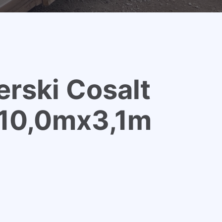
rski Cosalt
 10,0mx3,1m
E