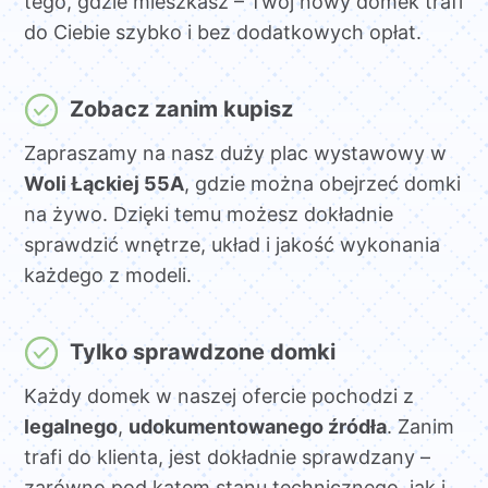
tego, gdzie mieszkasz – Twój nowy domek trafi
do Ciebie szybko i bez dodatkowych opłat.
Zobacz zanim kupisz
Zapraszamy na nasz duży plac wystawowy w
Woli Łąckiej 55A
, gdzie można obejrzeć domki
na żywo. Dzięki temu możesz dokładnie
sprawdzić wnętrze, układ i jakość wykonania
każdego z modeli.
Tylko sprawdzone domki
Każdy domek w naszej ofercie pochodzi z
legalnego
,
udokumentowanego źródła
. Zanim
trafi do klienta, jest dokładnie sprawdzany –
zarówno pod kątem stanu technicznego, jak i