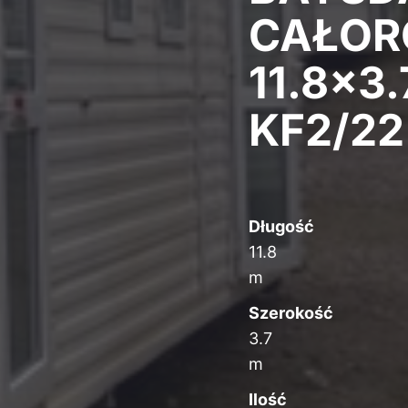
CAŁOR
11.8×3.
KF2/22
Długość
11.8
m
Szerokość
3.7
m
Ilość