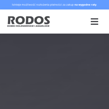
Skip
Istnieje możliwość rozłożenia płatności za zakup
na wygodne raty
.
to
content
Togg
Navi
Strona główna
Oferta
Blog
Raty
O nas