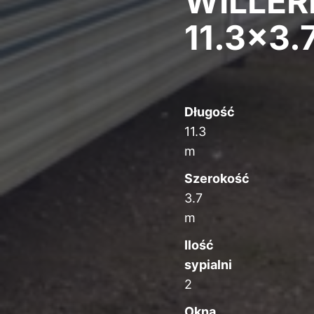
WILLER
11.3×3.
Długość
11.3
m
Szerokość
3.7
m
Ilość
sypialni
2
Okna