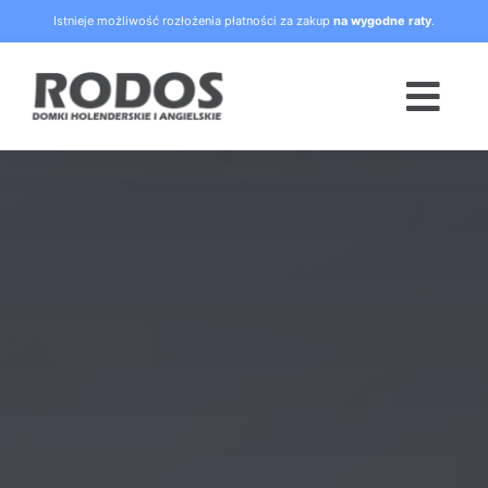
Skip
Istnieje możliwość rozłożenia płatności za zakup
na wygodne raty
.
to
content
Togg
Navi
Strona główna
Oferta
Blog
Raty
O nas