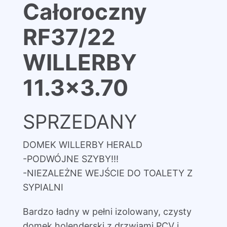
Całoroczny
RF37/22
WILLERBY
11.3×3.70
SPRZEDANY
DOMEK WILLERBY HERALD
-PODWÓJNE SZYBY!!!
-NIEZALEŻNE WEJŚCIE DO TOALETY Z
SYPIALNI
Bardzo ładny w pełni izolowany, czysty
domek holenderski z drzwiami PCV i