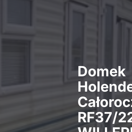
Domek
Holende
Całoro
RF37/2