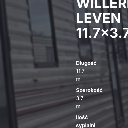
WILLE
LEVEN
11.7×3.
Długość
11.7
m
Szerokość
3.7
m
Ilość
sypialni