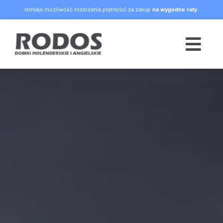
Skip
Istnieje możliwość rozłożenia płatności za zakup
na wygodne raty
.
to
content
Togg
Navi
Strona główna
Oferta
Blog
Raty
O nas