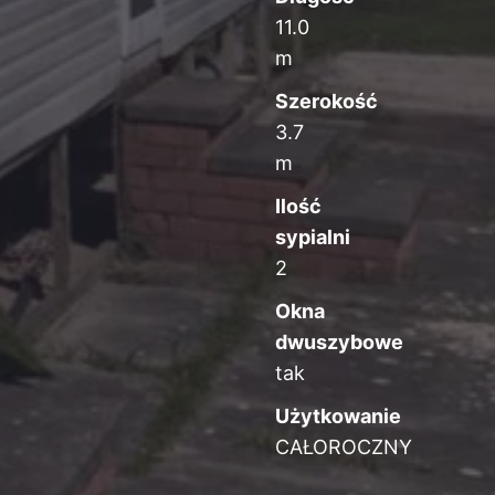
11.0
m
Szerokość
3.7
m
Ilość
sypialni
2
Okna
dwuszybowe
tak
Użytkowanie
CAŁOROCZNY