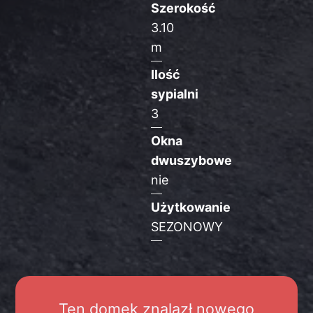
Szerokość
3.10
m
Ilość
sypialni
3
Okna
dwuszybowe
nie
Użytkowanie
SEZONOWY
Ten domek znalazł nowego