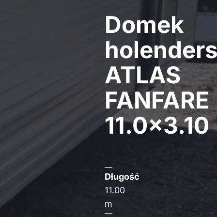
Domek
holenders
ATLAS
FANFARE
11.0×3.10
Długość
11.00
m