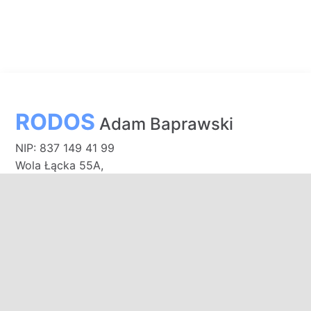
RODOS
Adam Baprawski
NIP: 837 149 41 99
Wola Łącka 55A,
09-520 Łąck, Poland
Bank PEKAO S.A.
91 1240 3187 1111 0011 0141 6660
E-mail:
biuro@domkirodos.pl