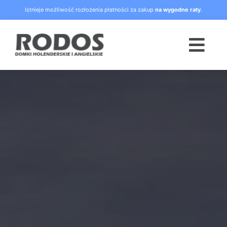
Skip
Istnieje możliwość rozłożenia płatności za zakup
na wygodne raty
.
to
content
Togg
Navi
Strona główna
Oferta
Blog
Raty
O nas