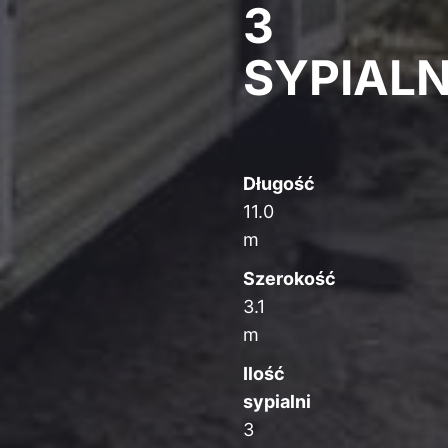
3
SYPIALN
Długość
11.0
m
Szerokość
3.1
m
Ilość
sypialni
3