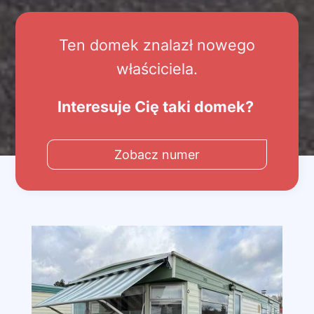
Ten domek znalazł nowego
właściciela.
Interesuje Cię taki domek?
Zobacz numer