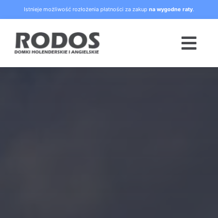
Skip
Istnieje możliwość rozłożenia płatności za zakup
na wygodne raty
.
to
content
Togg
Navi
Strona główna
Oferta
Blog
Raty
O nas