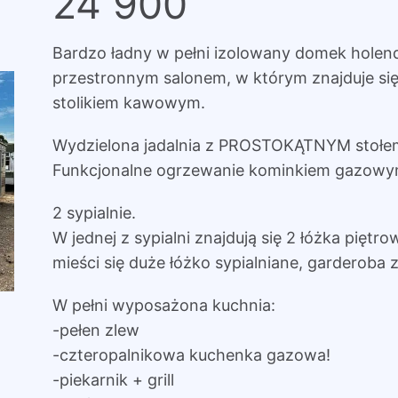
24 900
Bardzo ładny w pełni izolowany domek holen
przestronnym salonem, w którym znajduje si
stolikiem kawowym.
Wydzielona jadalnia z PROSTOKĄTNYM stołem 
Funkcjonalne ogrzewanie kominkiem gazowym
2 sypialnie.
W jednej z sypialni znajdują się 2 łóżka piętr
mieści się duże łóżko sypialniane, garderoba z 
W pełni wyposażona kuchnia:
-pełen zlew
-czteropalnikowa kuchenka gazowa!
-piekarnik + grill