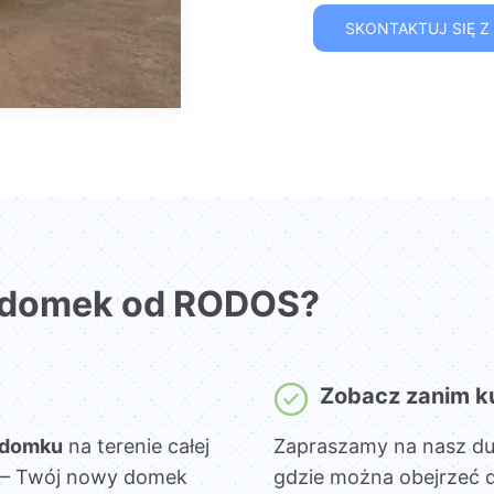
SKONTAKTUJ SIĘ Z
 domek od RODOS?
Zobacz zanim k
 domku
na terenie całej
Zapraszamy na nasz d
sz – Twój nowy domek
gdzie można obejrzeć 