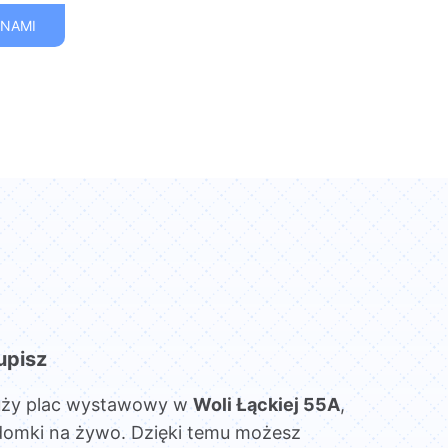
 NAMI
upisz
uży plac wystawowy w
Woli Łąckiej 55A
,
domki na żywo. Dzięki temu możesz