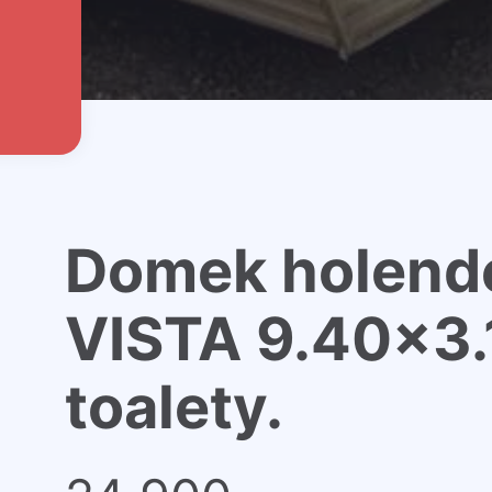
Domek holende
VISTA 9.40×3.
toalety.