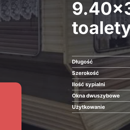
9.40×3
toalety
Długość
Szerokość
Ilość sypialni
Okna dwuszybowe
Użytkowanie