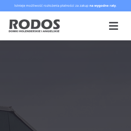
Skip
Istnieje możliwość rozłożenia płatności za zakup
na wygodne raty
.
to
content
Togg
Navi
Strona główna
Oferta
Blog
Raty
O nas