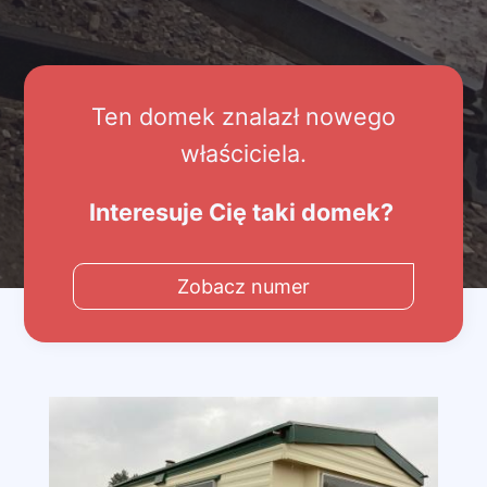
Ten domek znalazł nowego
właściciela.
Interesuje Cię taki domek?
Zobacz numer