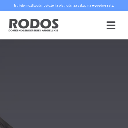
Skip
Istnieje możliwość rozłożenia płatności za zakup
na wygodne raty
.
to
content
Togg
Navi
Strona główna
Oferta
Blog
Raty
O nas