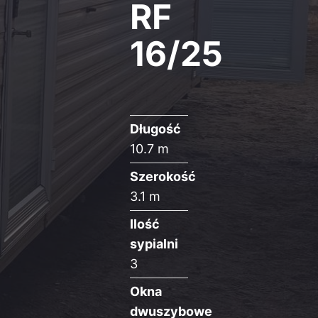
RF
16/25
Długość
10.7 m
Szerokość
3.1 m
Ilość
sypialni
3
Okna
dwuszybowe