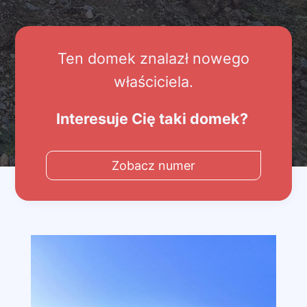
Ten domek znalazł nowego
właściciela.
Interesuje Cię taki domek?
Zobacz numer