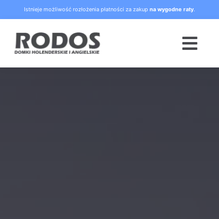
Skip
Istnieje możliwość rozłożenia płatności za zakup
na wygodne raty
.
to
content
Togg
Navi
Strona główna
Oferta
Blog
Raty
O nas