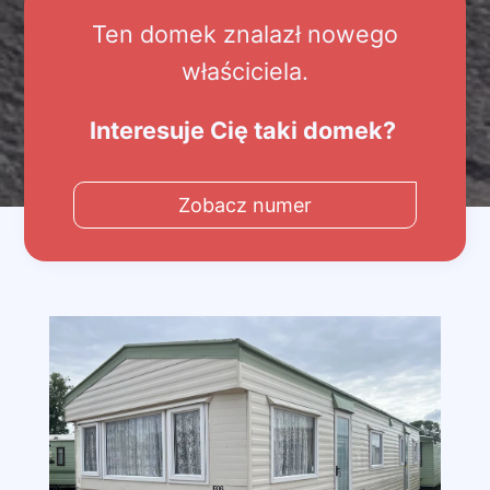
Ten domek znalazł nowego
właściciela.
Interesuje Cię taki domek?
Zobacz numer