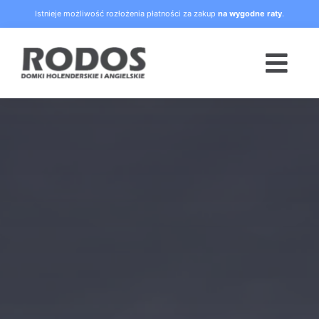
Skip
Istnieje możliwość rozłożenia płatności za zakup
na wygodne raty
.
to
content
Togg
Navi
Strona główna
Oferta
Blog
Raty
O nas