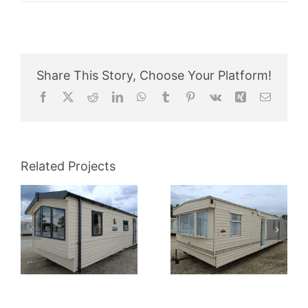
Share This Story, Choose Your Platform!
Facebook
X
Reddit
LinkedIn
WhatsApp
Tumblr
Pinterest
Vk
Xing
Email
Related Projects