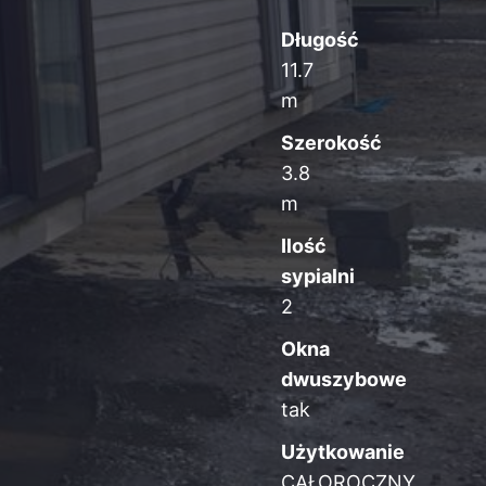
Długość
11.7
m
Szerokość
3.8
m
Ilość
sypialni
2
Okna
dwuszybowe
tak
Użytkowanie
CAŁOROCZNY