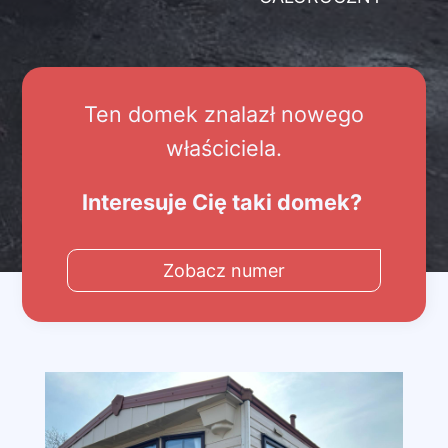
Ten domek znalazł nowego
właściciela.
Interesuje Cię taki domek?
Zobacz numer