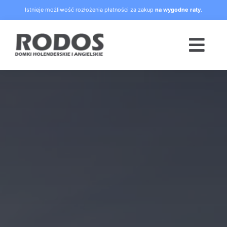
Skip
Istnieje możliwość rozłożenia płatności za zakup
na wygodne raty
.
to
content
Togg
Navi
Strona główna
Oferta
Blog
Raty
O nas