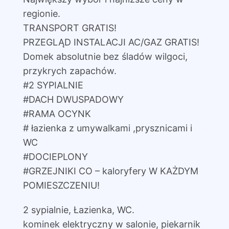
regionie.
TRANSPORT GRATIS!
PRZEGLĄD INSTALACJI AC/GAZ GRATIS!
Domek absolutnie bez śladów wilgoci,
przykrych zapachów.
#2 SYPIALNIE
#DACH DWUSPADOWY
#RAMA OCYNK
# łazienka z umywalkami ,prysznicami i
WC
#DOCIEPLONY
#GRZEJNIKI CO – kaloryfery W KAŻDYM
POMIESZCZENIU!
2 sypialnie, Łazienka, WC.
kominek elektryczny w salonie, piekarnik