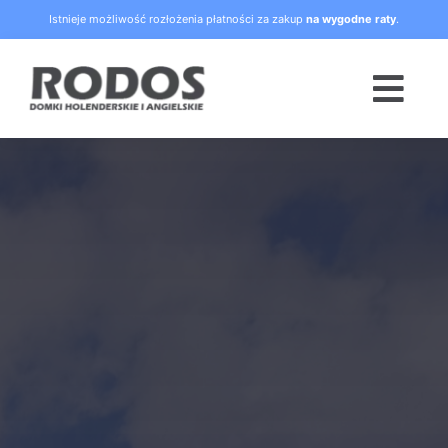
Skip
Istnieje możliwość rozłożenia płatności za zakup
na wygodne raty
.
to
content
Togg
Navi
Strona główna
Oferta
Blog
Raty
O nas