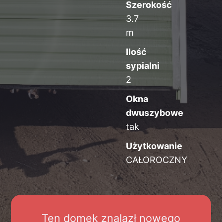
Szerokość
3.7
m
Ilość
sypialni
2
Okna
dwuszybowe
tak
Użytkowanie
CAŁOROCZNY
Ten domek znalazł nowego