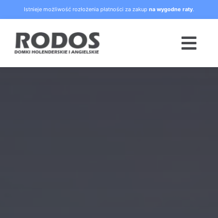
Skip
Istnieje możliwość rozłożenia płatności za zakup
na wygodne raty
.
to
content
Togg
Navi
Strona główna
Oferta
Blog
Raty
O nas