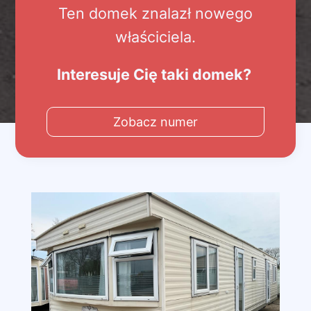
Ten domek znalazł nowego
właściciela.
Interesuje Cię taki domek?
Zobacz numer