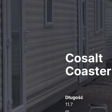
Cosalt
Coaster
Długość
11.7
m