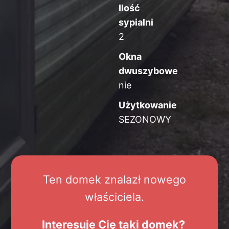
Ilość
sypialni
2
Okna
dwuszybowe
nie
Użytkowanie
SEZONOWY
Ten domek znalazł nowego
właściciela.
Interesuje Cię taki domek?