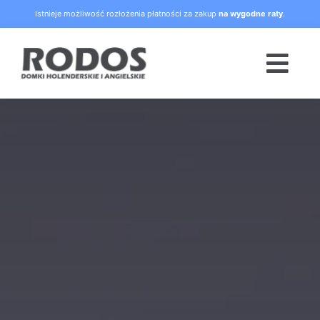
Skip
Istnieje możliwość rozłożenia płatności za zakup
na wygodne raty
.
to
content
Togg
Navi
Strona główna
Oferta
Blog
Raty
O nas