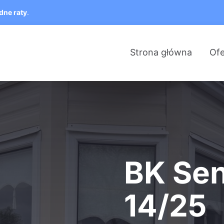
dne raty
.
Strona główna
Ofe
BK Sen
14/25