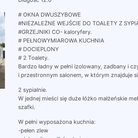
# OKNA DWUSZYBOWE
#NIEZALEŻNE WEJŚCIE DO TOALETY Z SYPI
#GRZEJNIKI CO- kaloryfery.
# PEŁNOWYMIAROWA KUCHNIA
# DOCIEPLONY
# 2 Toalety.
Bardzo ładny w pełni izolowany, zadbany i c
i przestronnym salonem, w którym znajduje s
2 sypialnie.
W jednej mieści się duże łóżko małżeńskie me
szafki.
W pełni wyposażona kuchnia:
-pełen zlew