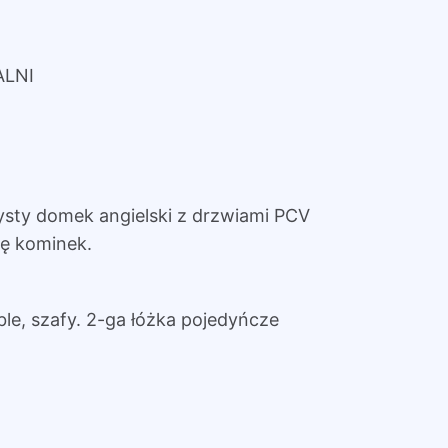
ALNI
zysty domek angielski z drzwiami PCV
ię kominek.
ble, szafy. 2-ga łóżka pojedyńcze