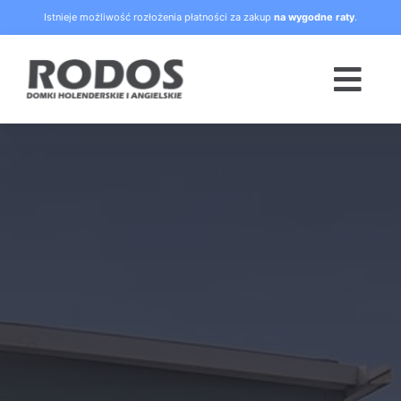
Skip
Istnieje możliwość rozłożenia płatności za zakup
na wygodne raty
.
to
content
Togg
Navi
Strona główna
Oferta
Blog
Raty
O nas