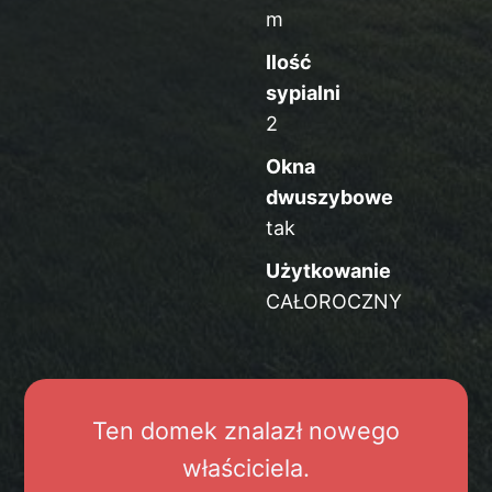
m
Ilość
sypialni
2
Okna
dwuszybowe
tak
Użytkowanie
CAŁOROCZNY
Ten domek znalazł nowego
właściciela.