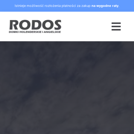
Skip
Istnieje możliwość rozłożenia płatności za zakup
na wygodne raty
.
to
content
Togg
Navi
Strona główna
Oferta
Blog
Raty
O nas