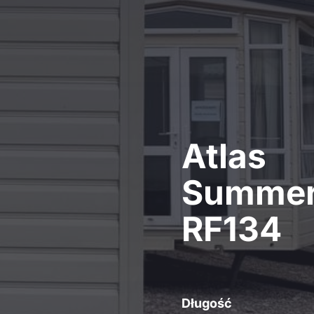
Atlas
Summe
RF134
Długość