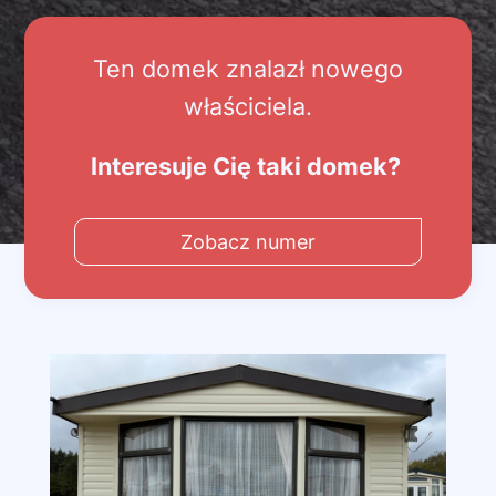
Ten domek znalazł nowego
właściciela.
Interesuje Cię taki domek?
Zobacz numer