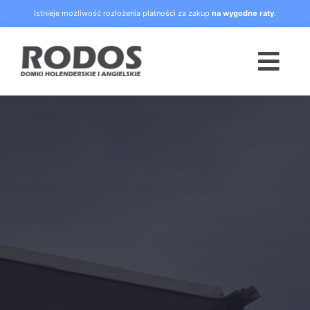
Skip
Istnieje możliwość rozłożenia płatności za zakup
na wygodne raty
.
to
content
Togg
Navi
Strona główna
Oferta
Blog
Raty
O nas